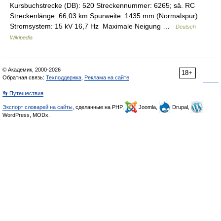
Kursbuchstrecke (DB): 520 Streckennummer: 6265; sä. RC
Streckenlänge: 66,03 km Spurweite: 1435 mm (Normalspur)
Stromsystem: 15 kV 16,7 Hz Maximale Neigung …
Deutsch
Wikipedia
© Академик, 2000-2026
18+
Обратная связь:
Техподдержка
,
Реклама на сайте
👣 Путешествия
Экспорт словарей на сайты
, сделанные на PHP,
Joomla,
Drupal,
WordPress, MODx.