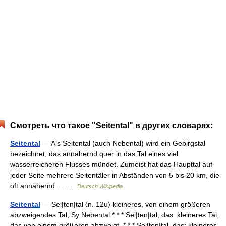
Смотреть что такое "Seitental" в других словарях:
Seitental
— Als Seitental (auch Nebental) wird ein Gebirgstal
bezeichnet, das annähernd quer in das Tal eines viel
wasserreicheren Flusses mündet. Zumeist hat das Haupttal auf
jeder Seite mehrere Seitentäler in Abständen von 5 bis 20 km, die
oft annähernd… …
Deutsch Wikipedia
Seitental
— Sei|ten|tal 〈n. 12u〉 kleineres, von einem größeren
abzweigendes Tal; Sy Nebental * * * Sei|ten|tal, das: kleineres Tal,
das von einem größeren abzweigt. * * * Sei|ten|tal, das: kleineres