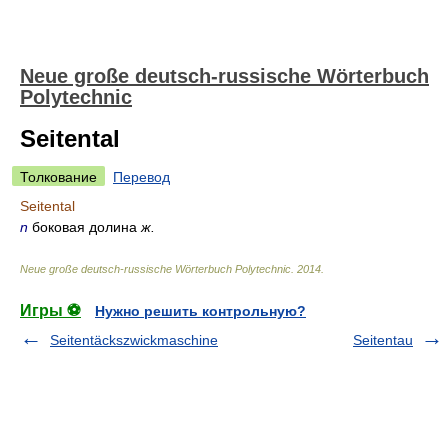
Neue große deutsch-russische Wörterbuch
Polytechnic
Seitental
Толкование
Перевод
Seitental
n
боковая долина
ж.
Neue große deutsch-russische Wörterbuch Polytechnic
.
2014
.
Игры ⚽
Нужно решить контрольную?
Seitentäckszwickmaschine
Seitentau